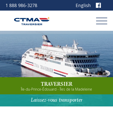
1 888 986-3278
English
Connexion
Réservez
Découvrez notre navire
TRAVERSIER
Planifiez votre voyage
Île-du-Prince-Édouard - Îles de la Madeleine
Avant de partir
Laissez-vous transporter