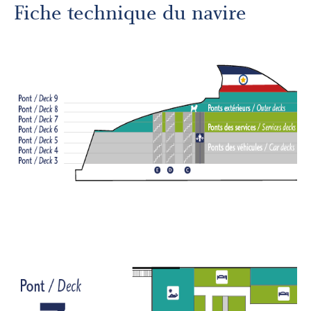
Autres services
Fiche technique du navire
À propos
Carrières
Médias
Infolettre
Nous joindre