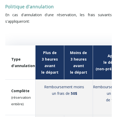
Politique d'annulation
En cas d'annulation d'une réservation, les frais suivants
s'appliqueront:
Plus de
Moins de
Aprè
Type
3 heures
3 heures
le dépa
d'annulation
avant
avant
(non-présen
le départ
le départ
Remboursement moins
Rembourseme
Complète
un frais de
50$
un fra
(réservation
de
10
entière)