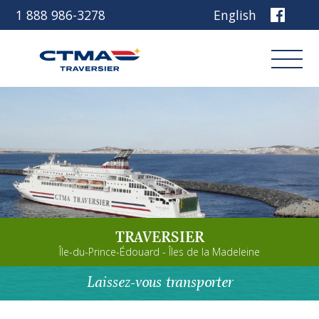
1 888 986-3278
English
Connexion
Réservez
Découvrez notre navire
TRAVERSIER
Planifiez votre voyage
Île-du-Prince-Édouard - Îles de la Madeleine
Avant de partir
Laissez-vous transporter