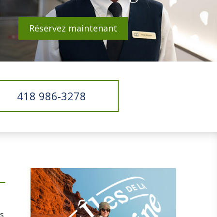
Réservez maintenant
418 986-3278
s