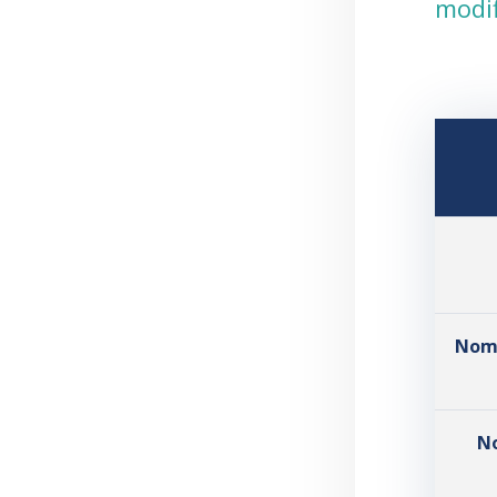
modif
Nomb
No