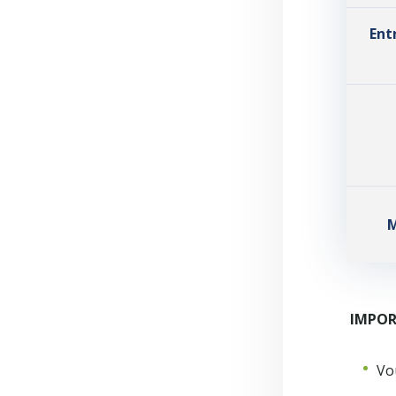
Ent
M
IMPOR
Vou