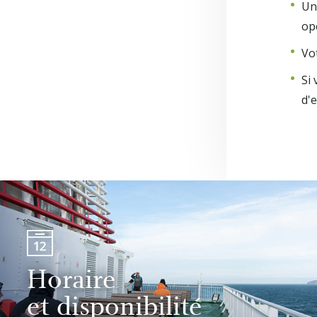
Une
op
Vo
Si 
d'
Horaire
et disponibilité