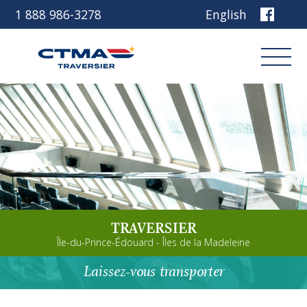
1 888 986-3278
English
Connexion
Réservez
Découvrez notre navire
TRAVERSIER
Planifiez votre voyage
Île-du-Prince-Édouard - Îles de la Madeleine
Avant de partir
Laissez-vous transporter