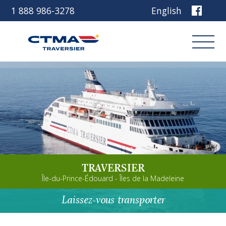
1 888 986-3278
English
Connexion
Réservez
Découvrez notre navire
TRAVERSIER
Planifiez votre voyage
Île-du-Prince-Édouard - Îles de la Madeleine
Avant de partir
Laissez-vous transporter