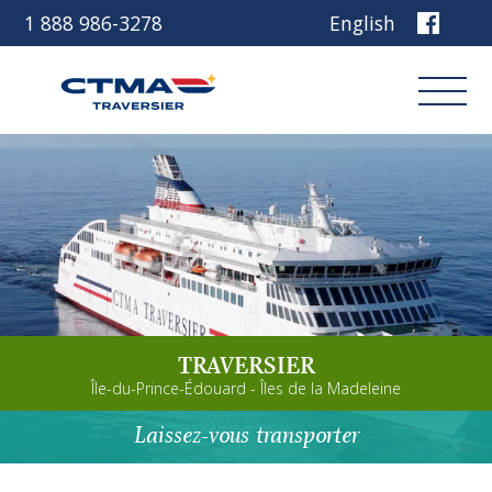
1 888 986-3278
English
Connexion
Réservez
Découvrez notre navire
TRAVERSIER
Planifiez votre voyage
Île-du-Prince-Édouard - Îles de la Madeleine
Avant de partir
Laissez-vous transporter