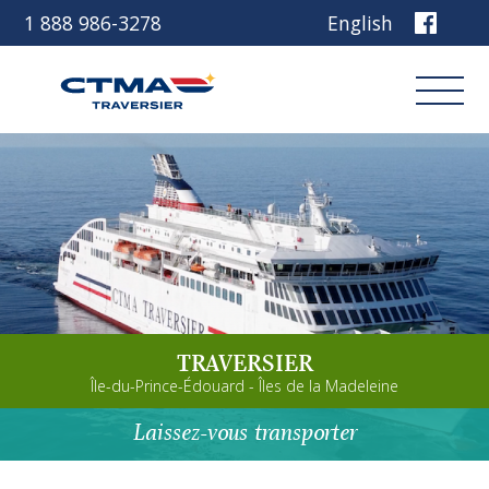
1 888 986-3278
English
Connexion
Réservez
Découvrez notre navire
TRAVERSIER
Planifiez votre voyage
Île-du-Prince-Édouard - Îles de la Madeleine
Avant de partir
Laissez-vous transporter