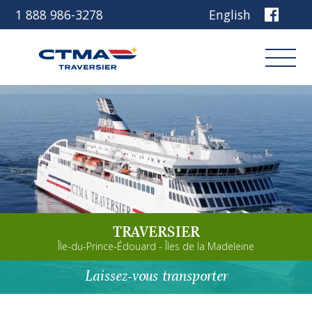
1 888 986-3278
English
Connexion
Réservez
Découvrez notre navire
TRAVERSIER
Planifiez votre voyage
Île-du-Prince-Édouard - Îles de la Madeleine
Avant de partir
Laissez-vous transporter