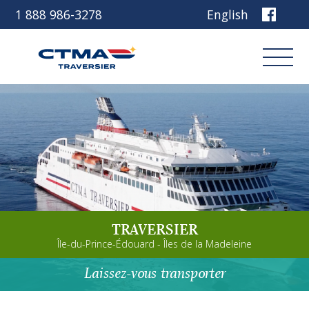
1 888 986-3278
English
Connexion
Réservez
Découvrez notre navire
TRAVERSIER
Planifiez votre voyage
Île-du-Prince-Édouard - Îles de la Madeleine
Avant de partir
Laissez-vous transporter