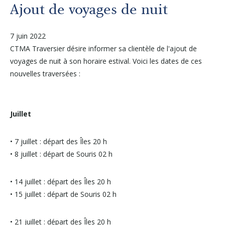
Autres services
Ajout de voyages de nuit
7 juin 2022
À propos
CTMA Traversier désire informer sa clientèle de l'ajout de
voyages de nuit à son horaire estival. Voici les dates de ces
Carrières
nouvelles traversées :
Médias
Juillet
Infolettre
• 7 juillet : départ des Îles 20 h
• 8 juillet : départ de Souris 02 h
Nous joindre
• 14 juillet : départ des Îles 20 h
• 15 juillet : départ de Souris 02 h
• 21 juillet : départ des Îles 20 h