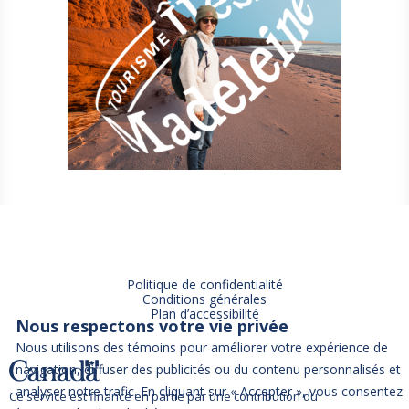
Politique de confidentialité
Conditions générales
Plan d’accessibilité
Nous respectons votre vie privée
Nous utilisons des témoins pour améliorer votre expérience de
navigation, diffuser des publicités ou du contenu personnalisés et
analyser notre trafic. En cliquant sur « Accepter », vous consentez
Ce service est financé en partie par une contribution du