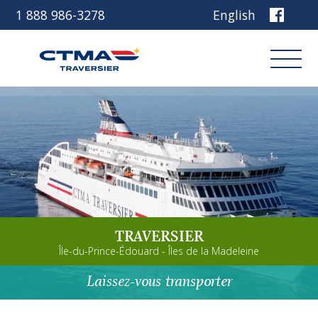
1 888 986-3278
English
Connexion
Réservez
Découvrez notre navire
TRAVERSIER
Planifiez votre voyage
Île-du-Prince-Édouard - Îles de la Madeleine
Avant de partir
Laissez-vous transporter