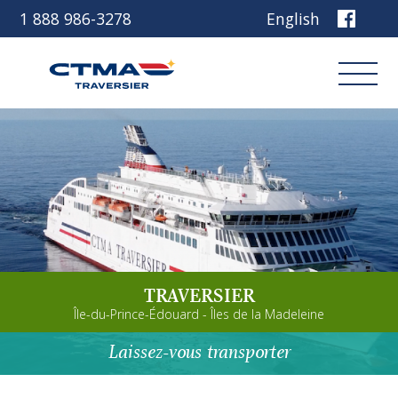
1 888 986-3278
English
Connexion
Réservez
Découvrez notre navire
TRAVERSIER
Planifiez votre voyage
Île-du-Prince-Édouard - Îles de la Madeleine
Avant de partir
Laissez-vous transporter