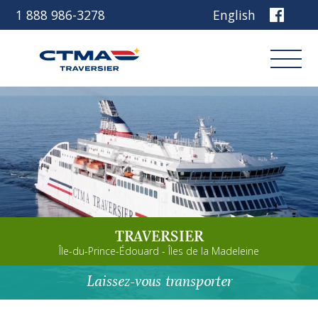
1 888 986-3278
English
Connexion
Réservez
Découvrez notre navire
TRAVERSIER
Planifiez votre voyage
Île-du-Prince-Édouard - Îles de la Madeleine
Avant de partir
Laissez-vous transporter