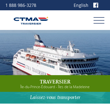
1 888 986-3278
English
Connexion
Réservez
Découvrez notre navire
TRAVERSIER
Planifiez votre voyage
Île-du-Prince-Édouard - Îles de la Madeleine
Avant de partir
Laissez-vous transporter