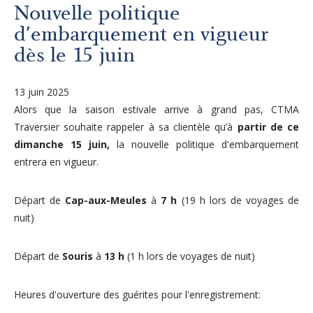
Autres services
Nouvelle politique
d'embarquement en vigueur
dès le 15 juin
À propos
13 juin 2025
Carrières
Alors que la saison estivale arrive à grand pas, CTMA
Traversier souhaite rappeler à sa clientèle qu’à
partir de ce
Médias
dimanche 15 juin,
la nouvelle politique d'embarquement
entrera en vigueur.
Infolettre
Départ de
Cap-aux-Meules
à
7 h
(19 h lors de voyages de
nuit)
Nous joindre
Départ de
Souris
à
13 h
(1 h lors de voyages de nuit)
Heures d'ouverture des guérites pour l'enregistrement: