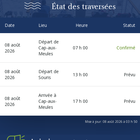
Autres services
État des traversées
À propos
Date
Lieu
Heure
Statut
Départ de
Carrières
08 août
Cap-aux-
07 h 00
Confirmé
2026
Meules
Médias
08 août
Départ de
13 h 00
Prévu
2026
Souris
Infolettre
Arrivée à
08 août
Cap-aux-
17 h 00
Prévu
Nous joindre
2026
Meules
Mise à jour: 08 août 2026 à 03 h 50