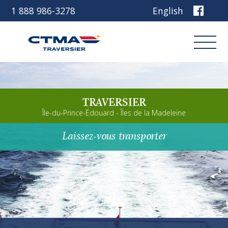
1 888 986-3278
English
Connexion
TRAVERSIER
Réservez
Île-du-Prince-Édouard - Îles de la Madeleine
Laissez-vous transporter
Découvrez notre navire
Planifiez votre voyage
Avant de partir